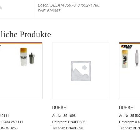
Bosch: DLLA140S976, 0433271788
M:
DAF: 698087
liche Produkte
DUESE
DUESE
5 5111
Art-Nr: 35 1696
Art-Nr: 35 50
: 0 434 250 111
Referenz: DN4PD696
Referenz: 0 
: DNOSD253
Technik: DN4PD696
Technik: BD