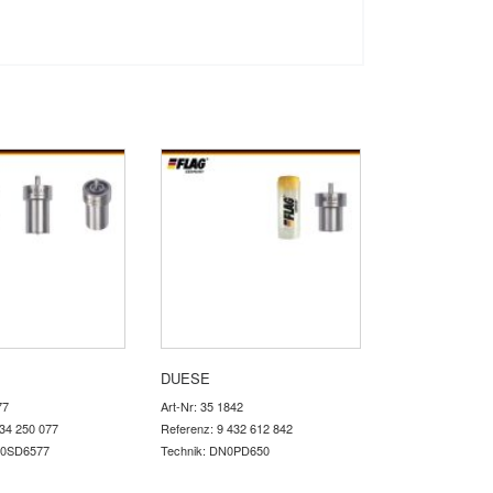
DUESE
77
Art-Nr: 35 1842
434 250 077
Referenz: 9 432 612 842
N0SD6577
Technik: DN0PD650