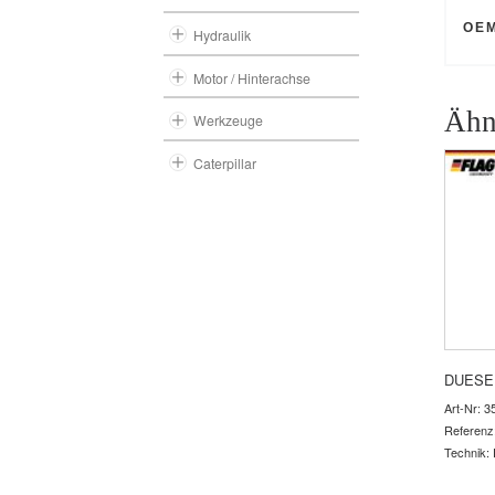
OE
Hydraulik
Motor / Hinterachse
Ähn
Werkzeuge
Caterpillar
DUESE
Art-Nr: 3
Referenz
Technik