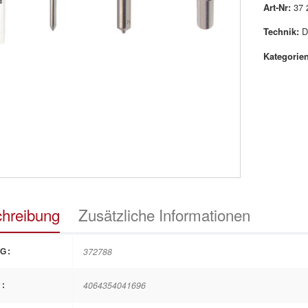
Art-Nr:
37 
Technik:
D
Kategorien
hreibung
Zusätzliche Informationen
372788
G:
4064354041696
: