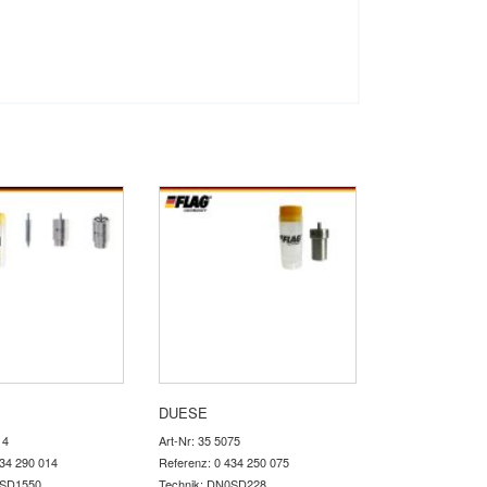
DUESE
14
Art-Nr: 35 5075
434 290 014
Referenz: 0 434 250 075
0SD1550
Technik: DN0SD228