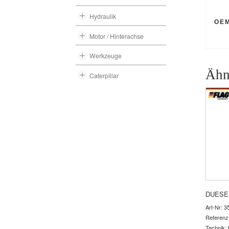
Hydraulik
OE
Motor / Hinterachse
Werkzeuge
Ähn
Caterpillar
DUESE
Art-Nr: 3
Referenz
Technik