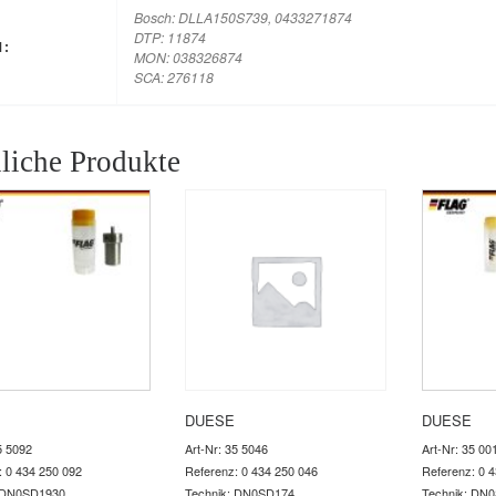
Bosch: DLLA150S739, 0433271874
DTP: 11874
M:
MON: 038326874
SCA: 276118
liche Produkte
DUESE
DUESE
5 5092
Art-Nr: 35 5046
Art-Nr: 35 00
: 0 434 250 092
Referenz: 0 434 250 046
Referenz: 0 
: DN0SD1930
Technik: DN0SD174
Technik: DN