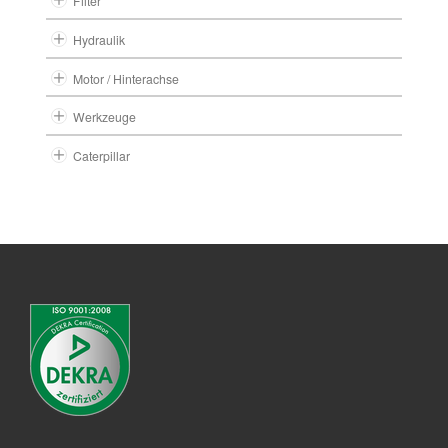
Filter
Hydraulik
Motor / Hinterachse
Werkzeuge
Caterpillar