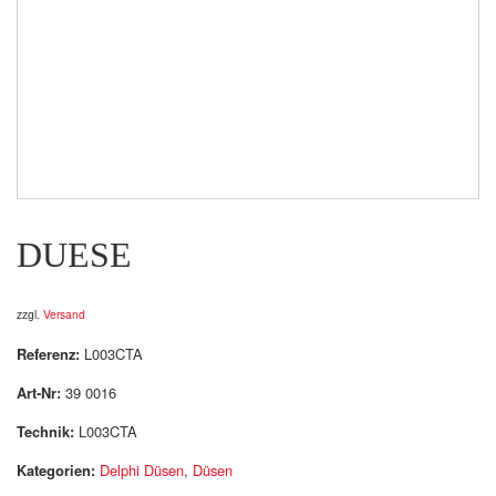
DUESE
zzgl.
Versand
Referenz:
L003CTA
Art-Nr:
39 0016
Technik:
L003CTA
Kategorien:
Delphi Düsen
,
Düsen