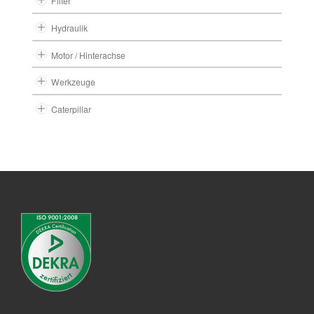
Filter
Hydraulik
Motor / Hinterachse
Werkzeuge
Caterpillar