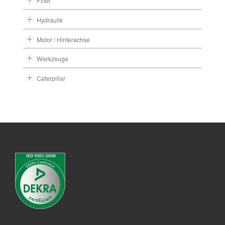
Filter
Hydraulik
Motor / Hinterachse
Werkzeuge
Caterpillar