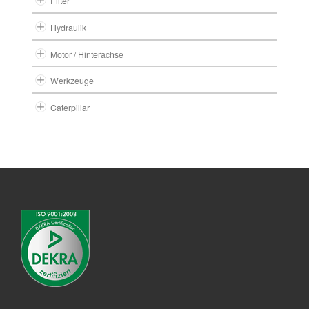
Filter
Hydraulik
Motor / Hinterachse
Werkzeuge
Caterpillar