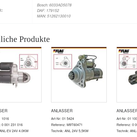
Bosch: 6033AD5078
DAF: 179152
M:
MAN: 51262130010
liche Produkte
SER
ANLASSER
ANLASSE
1 1016
Art-Nr: 01 5424
Art-Nr: 01 10
: 0 001 231 016
Referenz: M9T60471
Referenz: 0 
 ANL-EV 24V 4.0KW
Technik: ANL 24V 5,5KW
Technik: ANL