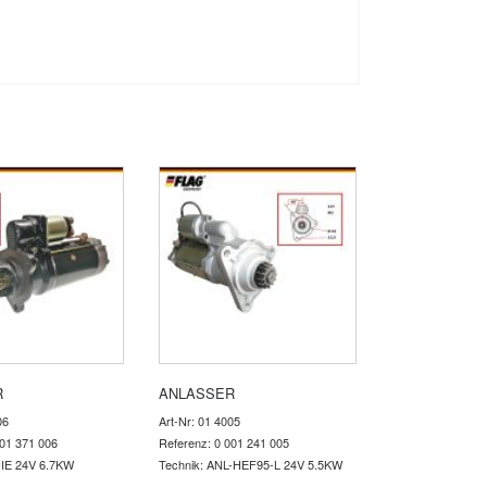
R
ANLASSER
06
Art-Nr: 01 4005
001 371 006
Referenz: 0 001 241 005
-IE 24V 6.7KW
Technik: ANL-HEF95-L 24V 5.5KW