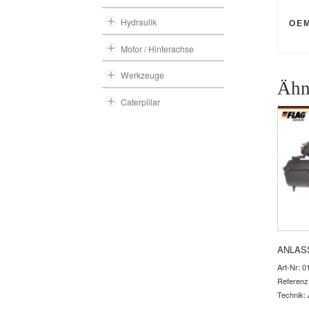
Hydraulik
OE
Motor / Hinterachse
Werkzeuge
Ähn
Caterpillar
ANLAS
Art-Nr: 0
Referenz
Technik: