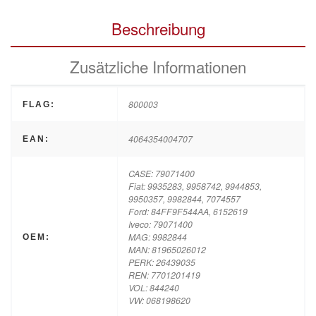
Beschreibung
Zusätzliche Informationen
800003
FLAG:
4064354004707
EAN:
CASE: 79071400
Fiat: 9935283, 9958742, 9944853,
9950357, 9982844, 7074557
Ford: 84FF9F544AA, 6152619
Iveco: 79071400
MAG: 9982844
OEM:
MAN: 81965026012
PERK: 26439035
REN: 7701201419
VOL: 844240
VW: 068198620