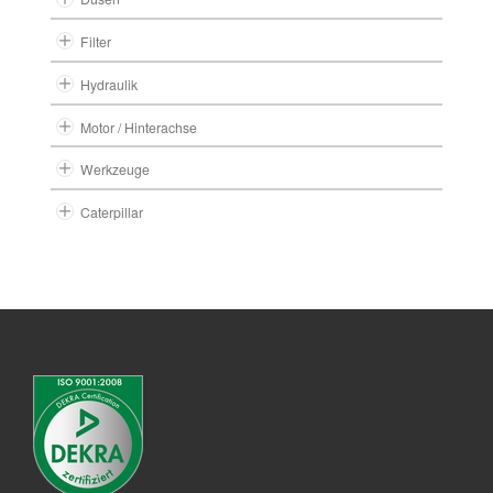
Filter
Hydraulik
Motor / Hinterachse
Werkzeuge
Caterpillar