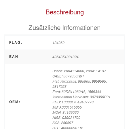
Beschreibung
Zusätzliche Informationen
124060
FLAG:
4064354001324
EAN:
Bosch: 2004114060, 2004114137
CASE: 3079356R91
Fiat: 79033958, 995965, 9959565,
9817923
Ford: 82DB11082AA, 1569344
International Harvester: 3079356R91
KHD: 1308814, 42487778
OEM:
MB: A0001515655
MON: 84169060
NISS: 039021700
SCA: 280897
STE: 40800090716